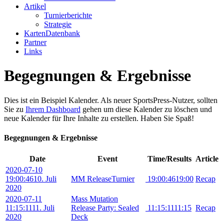
Artikel
Turnierberichte
Strategie
KartenDatenbank
Partner
Links
Begegnungen & Ergebnisse
Dies ist ein Beispiel Kalender. Als neuer SportsPress-Nutzer, sollten
Sie zu
Ihrem Dashboard
gehen um diese Kalender zu löschen und
neue Kalender für Ihre Inhalte zu erstellen. Haben Sie Spaß!
Begegnungen & Ergebnisse
Date
Event
Time/Results
Article
2020-07-10
19:00:46
10. Juli
MM ReleaseTurnier
19:00:46
19:00
Recap
2020
2020-07-11
Mass Mutation
11:15:11
11. Juli
Release Party: Sealed
11:15:11
11:15
Recap
2020
Deck