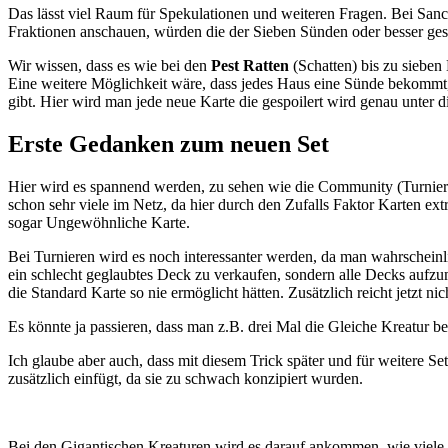
Das lässt viel Raum für Spekulationen und weiteren Fragen. Bei Sanc
Fraktionen anschauen, würden die der Sieben Sünden oder besser gesa
Wir wissen, dass es wie bei den
Pest
Ratten
(Schatten) bis zu sieben
Eine weitere Möglichkeit wäre, dass jedes Haus eine Sünde bekommt
gibt. Hier wird man jede neue Karte die gespoilert wird genau unter 
Erste Gedanken zum neuen Set
Hier wird es spannend werden, zu sehen wie die Community (Turnier-
schon sehr viele im Netz, da hier durch den Zufalls Faktor Karten ex
sogar Ungewöhnliche Karte.
Bei Turnieren wird es noch interessanter werden, da man wahrscheinl
ein schlecht geglaubtes Deck zu verkaufen, sondern alle Decks aufz
die Standard Karte so nie ermöglicht hätten. Zusätzlich reicht jetzt n
Es könnte ja passieren, dass man z.B. drei Mal die Gleiche Kreatur be
Ich glaube aber auch, dass mit diesem Trick später und für weitere
zusätzlich einfügt, da sie zu schwach konzipiert wurden.
Bei den Gigantischen Kreaturen wird es darauf ankommen, wie viele