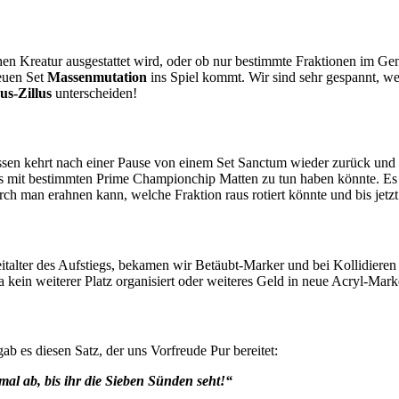
ntischen Kreatur ausgestattet wird, oder ob nur bestimmte Fraktionen 
euen Set
Massenmutation
ins Spiel kommt. Wir sind sehr gespannt, w
us-Zillus
unterscheiden!
ssen kehrt nach einer Pause von einem Set Sanctum wieder zurück und e
s es mit bestimmten Prime Championchip Matten zu tun haben könnte. Es
h man erahnen kann, welche Fraktion raus rotiert könnte und bis jetzt
 Zeitalter des Aufstiegs, bekamen wir Betäubt-Marker und bei Kollidi
 kein weiterer Platz organisiert oder weiteres Geld in neue Acryl-Mar
es diesen Satz, der uns Vorfreude Pur bereitet:
 mal ab, bis ihr die Sieben Sünden seht!“