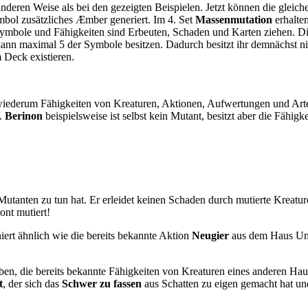
deren Weise als bei den gezeigten Beispielen. Jetzt können die gleich
mbol zusätzliches Æmber generiert. Im 4. Set
Massenmutation
erhalte
-Symbole und Fähigkeiten sind Erbeuten, Schaden und Karten ziehen. 
kann maximal 5 der Symbole besitzen. Dadurch besitzt ihr demnächst nic
 Deck existieren.
 wiederum Fähigkeiten von Kreaturen, Aktionen, Aufwertungen und Art
n.
Berinon
beispielsweise ist selbst kein Mutant, besitzt aber die Fähig
 Mutanten zu tun hat. Er erleidet keinen Schaden durch mutierte Kreature
ont mutiert!
oniert ähnlich wie die bereits bekannte Aktion
Neugier
aus dem Haus Unge
en, die bereits bekannte Fähigkeiten von Kreaturen eines anderen Hau
t
, der sich das
Schwer zu fassen
aus Schatten zu eigen gemacht hat u