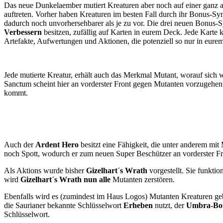
Das neue Dunkelaember mutiert Kreaturen aber noch auf einer ganz an
auftreten. Vorher haben Kreaturen im besten Fall durch ihr Bonus-Sy
dadurch noch unvorhersehbarer als je zu vor. Die drei neuen Bonus
Verbessern
besitzen, zufällig auf Karten in eurem Deck. Jede Karte 
Artefakte, Aufwertungen und Aktionen, die potenziell so nur in eurem
Jede mutierte Kreatur, erhält auch das Merkmal Mutant, worauf sich
Sanctum scheint hier an vorderster Front gegen Mutanten vorzugehe
kommt.
Auch der
Ardent Hero
besitzt eine Fähigkeit, die unter anderem mit
noch Spott, wodurch er zum neuen Super Beschützer an vorderster Fr
Als Aktions wurde bisher
Gizelhart´s Wrath
vorgestellt. Sie funkti
wird
Gizelhart´s Wrath nun alle
Mutanten zerstören.
Ebenfalls wird es (zumindest im Haus Logos) Mutanten Kreaturen geb
die Saurianer bekannte Schlüsselwort
Erheben
nutzt, der
Umbra-Bo
Schlüsselwort.