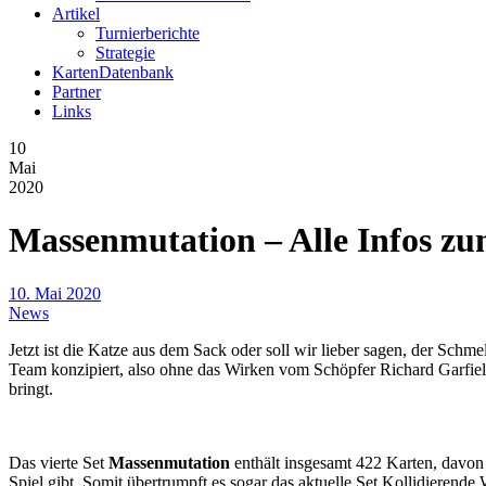
Artikel
Turnierberichte
Strategie
KartenDatenbank
Partner
Links
10
Mai
2020
Massenmutation – Alle Infos zum
10. Mai 2020
News
Jetzt ist die Katze aus dem Sack oder soll wir lieber sagen, der S
Team konzipiert, also ohne das Wirken vom Schöpfer Richard Garfiel
bringt.
Das vierte Set
Massenmutation
enthält insgesamt 422 Karten, davon 
Spiel gibt. Somit übertrumpft es sogar das aktuelle Set Kollidierende