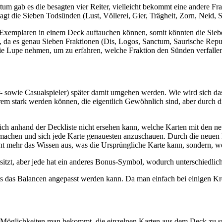
tum gab es die besagten vier Reiter, vielleicht bekommt eine andere F
gt die Sieben Todsünden (Lust, Völlerei, Gier, Trägheit, Zorn, Neid, 
 Exemplaren in einem Deck auftauchen können, somit könnten die Siebe
, da es genau Sieben Fraktionen (Dis, Logos, Sanctum, Saurische Repu
die Lupe nehmen, um zu erfahren, welche Fraktion den Sünden verfallen 
 sowie Casualspieler) später damit umgehen werden. Wie wird sich da
trem stark werden können, die eigentlich Gewöhnlich sind, aber durch 
ich anhand der Deckliste nicht ersehen kann, welche Karten mit den n
umachen und sich jede Karte genauesten anzuschauen. Durch die neuen
icht mehr das Wissen aus, was die Ursprüngliche Karte kann, sondern, we
sitzt, aber jede hat ein anderes Bonus-Symbol, wodurch unterschiedlich
 Sets das Balancen angepasst werden kann. Da man einfach bei einigen
 Möglichkeiten man bekommt, die einzelnen Karten aus dem Deck zu su