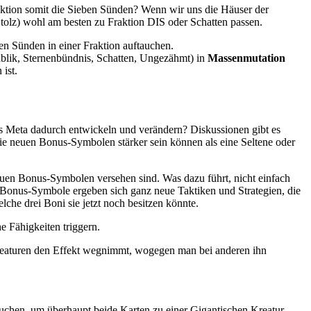
raktion somit die Sieben Sünden? Wenn wir uns die Häuser der
Stolz) wohl am besten zu Fraktion DIS oder Schatten passen.
n Sünden in einer Fraktion auftauchen.
blik, Sternenbündnis, Schatten, Ungezähmt) in
Massenmutation
ist.
s Meta dadurch entwickeln und verändern? Diskussionen gibt es
die neuen Bonus-Symbolen stärker sein können als eine Seltene oder
euen Bonus-Symbolen versehen sind. Was dazu führt, nicht einfach
 Bonus-Symbole ergeben sich ganz neue Taktiken und Strategien, die
lche drei Boni sie jetzt noch besitzen könnte.
e Fähigkeiten triggern.
 Kreaturen den Effekt wegnimmt, wogegen man bei anderen ihn
chen, um überhaupt beide Karten zu einer Gigantischen Kreatur