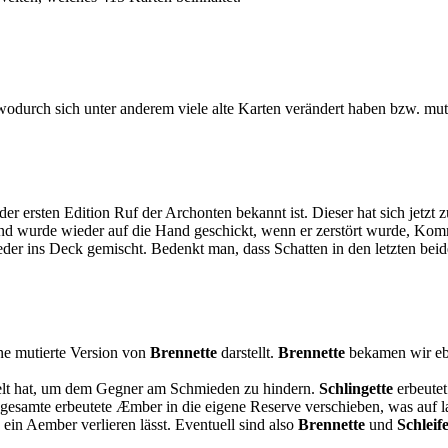
wodurch sich unter anderem viele alte Karten verändert haben bzw. muti
t der ersten Edition Ruf der Archonten bekannt ist. Dieser hat sich jetzt
und wurde wieder auf die Hand geschickt, wenn er zerstört wurde, Kom
der ins Deck gemischt. Bedenkt man, dass Schatten in den letzten beide
ine mutierte Version von
Brennette
darstellt.
Brennette
bekamen wir ebe
elt hat, um dem Gegner am Schmieden zu hindern.
Schlingette
erbeutet
gesamte erbeutete Æmber in die eigene Reserve verschieben, was auf la
in Aember verlieren lässt. Eventuell sind also
Brennette
und
Schleif