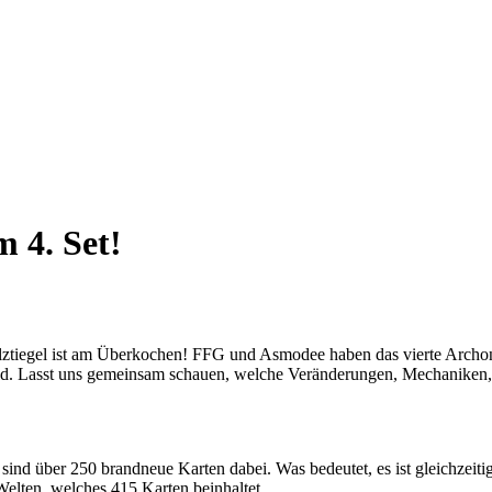
 4. Set!
chmelztiegel ist am Überkochen! FFG und Asmodee haben das vierte Ar
d. Lasst uns gemeinsam schauen, welche Veränderungen, Mechaniken, S
sind über 250 brandneue Karten dabei. Was bedeutet, es ist gleichzeit
 Welten, welches 415 Karten beinhaltet.